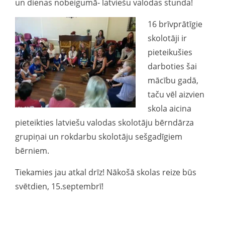
un dienas nobeigumā- latviešu valodas stunda!
16 brīvprātīgie
skolotāji ir
pieteikušies
darboties šai
mācību gadā,
taču vēl aizvien
skola aicina
pieteikties latviešu valodas skolotāju bērndārza
grupiņai un rokdarbu skolotāju sešgadīgiem
bērniem.
Tiekamies jau atkal drīz! Nākošā skolas reize būs
svētdien, 15.septembrī!