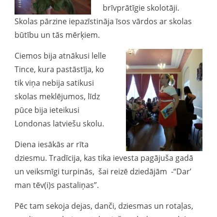
brīvprātīgie skolotāji.
Skolas pārzine iepazīstināja īsos vārdos ar skolas
būtību un tās mērķiem.
Ciemos bija atnākusi lelle
Tince, kura pastāstīja, ko
tik viņa nebija satikusi
skolas meklējumos, līdz
pūce bija ieteikusi
Londonas latviešu skolu.
Diena iesākās ar rīta
dziesmu. Tradīcija, kas tika ievesta pagājuša gadā
un veiksmīgi turpinās, šai reizē dziedājām -“Dar’
man tēv(i)s pastaliņas”.
Pēc tam sekoja dejas, danči, dziesmas un rotaļas,