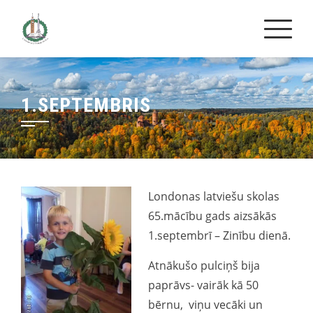
Skip
to
content
1.SEPTEMBRIS
Londonas latviešu skolas
65.mācību gads aizsākās
1.septembrī – Zinību dienā.
Atnākušo pulciņš bija
paprāvs- vairāk kā 50
bērnu, viņu vecāki un