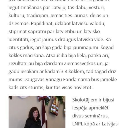
iegūt zināšanas par Latviju, tās dabu, vēsturi,
kultūru, tradīcijām. Iemācīties jaunas dejas un
dziesmas. Papildināt, uzlabot latviešu valodu,
stiprināt sapratni par latvietību un latvisko
identitāti, iegūt jaunus draugus latviskā vidē. Kā
citus gadus, arī šajā gadā bija jauninājumi- šogad
kokles mācīšana. Atsaucība bija liela, patika arī,
rezultāti jau bija dzirdāmi Ziemassvētkos un, ja
gadu iesākām ar kādām 3-4 koklēm, tad tagad drīz
mums Daugavas Vanagu Fonda namā būs jāmeklē
kāds cits stūrītis, kur tās visas novietot!
Skolotājiem ir bijusi
iespēja apmeklēt
divus seminārus,
LNPL kopā ar Latvijas