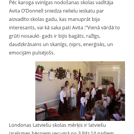
Pēc karoga svinīgas nodošanas skolas vadītāja
Avita O’Donnell sniedza nelielu ieskatu par
aizvadīto skolas gadu, kas manuprāt bija
interesants, vai kā saka pati Avita :”Vienā vārdā to
grūti nosaukt- gads ir bijis bagāts, ražīgs,
daudzkrāsains un skanīgs, ņiprs, enerģisks, un
emocijām pulsējošs.
Londonas Latviešu skolas mērķis ir latviešu
izcelsmes bērniem vecumā no 3 līdz 14 gadiem