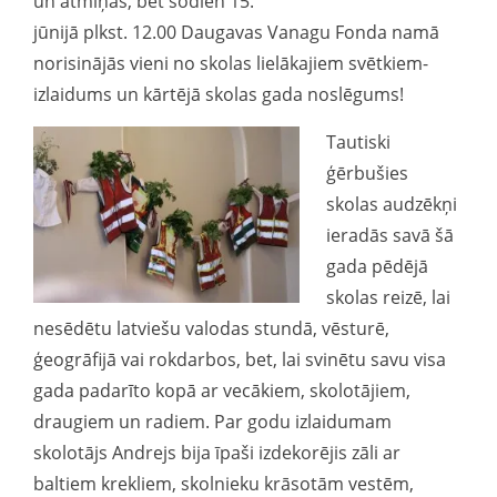
un atmiņas, bet šodien 15.
jūnijā plkst. 12.00 Daugavas Vanagu Fonda namā
norisinājās vieni no skolas lielākajiem svētkiem-
izlaidums un kārtējā skolas gada noslēgums!
Tautiski
ģērbušies
skolas audzēkņi
ieradās savā šā
gada pēdējā
skolas reizē, lai
nesēdētu latviešu valodas stundā, vēsturē,
ģeogrāfijā vai rokdarbos, bet, lai svinētu savu visa
gada padarīto kopā ar vecākiem, skolotājiem,
draugiem un radiem. Par godu izlaidumam
skolotājs Andrejs bija īpaši izdekorējis zāli ar
baltiem krekliem, skolnieku krāsotām vestēm,