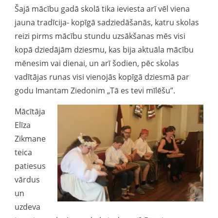
Šajā mācību gadā skolā tika ieviesta arī vēl viena
jauna tradīcija- kopīgā sadziedāšanās, katru skolas
reizi pirms mācību stundu uzsākšanas mēs visi
kopā dziedājām dziesmu, kas bija aktuāla mācību
mēnesim vai dienai, un arī šodien, pēc skolas
vadītājas runas visi vienojās kopīgā dziesmā par
godu Imantam Ziedonim „Tā es tevi mīlēšu”.
Mācītāja
Elīza
Zikmane
teica
patiesus
vārdus
un
uzdeva