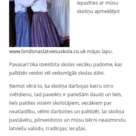
iepazīties ar mūsu
skoliņu apmeklējot
www.londonaslatviesuskola.co.uk
mājas lapu.
Pavasarī tika izveidota skolas vecāku padome, kas
palīdzēs veidot vēl veiksmīgāk skolas dzīvi.
Ņemot vērā to, ka skoliņa darbojas katru otro
svētdienu, tad paveikts ir patiešām daudz un liels,
liels paldies visiem skolotājiem, vecākiem par
neatlaidību, vēlmi darboties un palīdzēt, lai skoliņa
pastāvētu, pilnveidotos un mūsu bērni neaizmirstu
latviešu valodu, tradīcijas, ieražas.