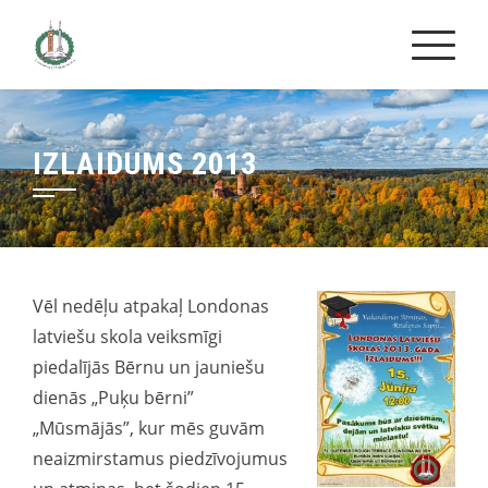
Skip
to
content
IZLAIDUMS 2013
Vēl nedēļu atpakaļ Londonas
latviešu skola veiksmīgi
piedalījās Bērnu un jauniešu
dienās „Puķu bērni”
„Mūsmājās”, kur mēs guvām
neaizmirstamus piedzīvojumus