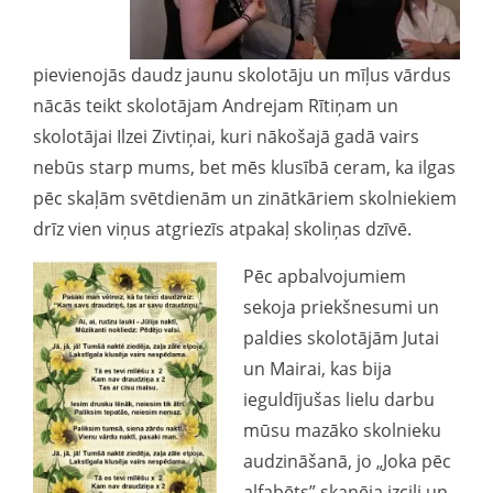
pievienojās daudz jaunu skolotāju un mīļus vārdus
nācās teikt skolotājam Andrejam Rītiņam un
skolotājai Ilzei Zivtiņai, kuri nākošajā gadā vairs
nebūs starp mums, bet mēs klusībā ceram, ka ilgas
pēc skaļām svētdienām un zinātkāriem skolniekiem
drīz vien viņus atgriezīs atpakaļ skoliņas dzīvē.
Pēc apbalvojumiem
sekoja priekšnesumi un
paldies skolotājām Jutai
un Mairai, kas bija
ieguldījušas lielu darbu
mūsu mazāko skolnieku
audzināšanā, jo „Joka pēc
alfabēts” skanēja izcili un