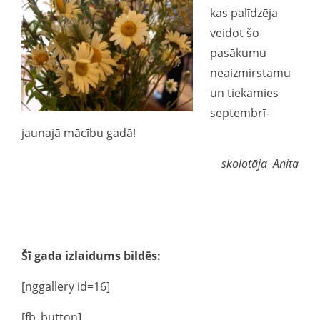
kas palīdzēja
veidot šo
pasākumu
neaizmirstamu
un tiekamies
septembrī-
jaunajā mācību gadā!
skolotāja Anita
Šī gada izlaidums bildēs:
[nggallery id=16]
[fb_button]