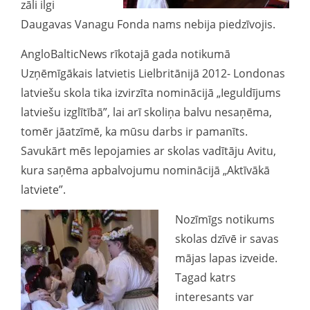
zāli ilgi
Daugavas Vanagu Fonda nams nebija piedzīvojis.
AngloBalticNews rīkotajā gada notikumā
Uzņēmīgākais latvietis Lielbritānijā 2012- Londonas
latviešu skola tika izvirzīta nominācijā „Ieguldījums
latviešu izglītībā”, lai arī skoliņa balvu nesaņēma,
tomēr jāatzīmē, ka mūsu darbs ir pamanīts.
Savukārt mēs lepojamies ar skolas vadītāju Avitu,
kura saņēma apbalvojumu nominācijā „Aktīvākā
latviete”.
Nozīmīgs notikums
skolas dzīvē ir savas
mājas lapas izveide.
Tagad katrs
interesants var