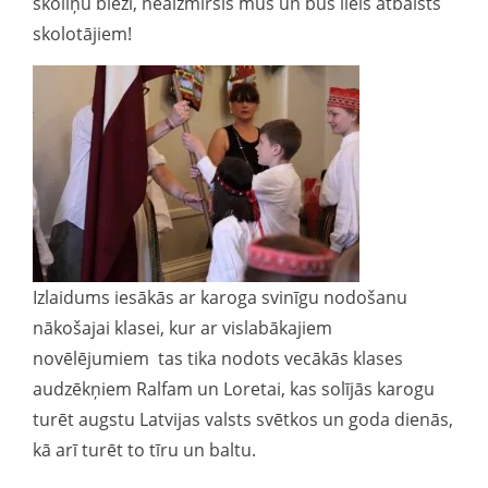
skoliņu bieži, neaizmirsīs mūs un būs liels atbalsts
skolotājiem!
Izlaidums iesākās ar karoga svinīgu nodošanu
nākošajai klasei, kur ar vislabākajiem
novēlējumiem tas tika nodots vecākās klases
audzēkņiem Ralfam un Loretai, kas solījās karogu
turēt augstu Latvijas valsts svētkos un goda dienās,
kā arī turēt to tīru un baltu.