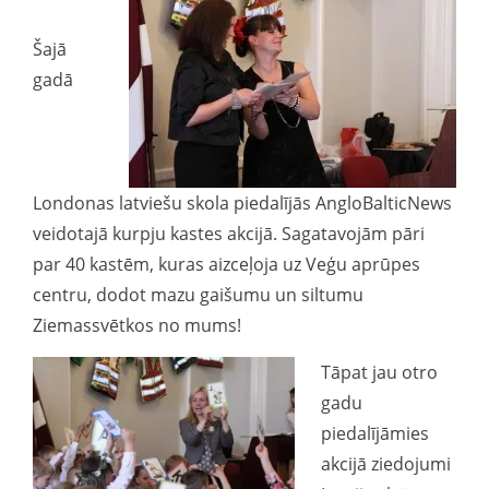
Šajā
gadā
Londonas latviešu skola piedalījās AngloBalticNews
veidotajā kurpju kastes akcijā. Sagatavojām pāri
par 40 kastēm, kuras aizceļoja uz Veģu aprūpes
centru, dodot mazu gaišumu un siltumu
Ziemassvētkos no mums!
Tāpat jau otro
gadu
piedalījāmies
akcijā ziedojumi