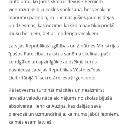
jautājumu, ko Jums skola ir devusi? Bērniem
viennozīmīgi bija kokles spēlēšana, bet vecāki ar
lepnumu paziņoja, ka ir iemācījušies jaunas dejas
un dziesmas, kas nozīmē, ka skola nav tikai priekš
mūsu bērniem, bet arī noderīga vecākiem.
Latvijas Republikas Izglītības un Zinātnes Ministrijas
īpašos Pateicības rakstus saņēma skoliņas paši
centīgākie un apzinīgākie audzēkņi, kurus
pasniedza Latvijas Republikas Vēstniecības
Lielbritānijā 1. sekretāre Ieva Jirgensone.
Kā iedvesma turpināt mācīties un neaizmirst
latviešu valodu nāca aicinājums no skolas bijušā
absolventa Henrika Auziņa, kas dalījās savā
pieredzē un uzmundrināja, ka mums jābūt lepniem,
ka mēs esam latvieši.