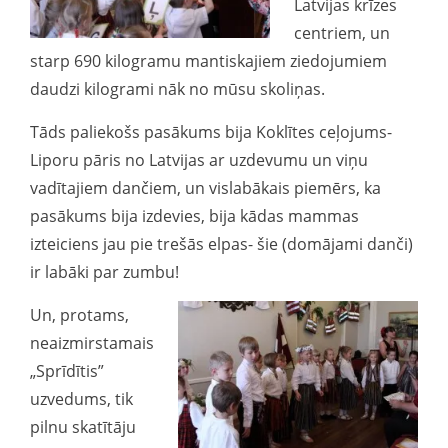
Latvijas krīzes
centriem, un
starp 690 kilogramu mantiskajiem ziedojumiem
daudzi kilogrami nāk no mūsu skoliņas.
Tāds paliekošs pasākums bija Koklītes ceļojums-
Liporu pāris no Latvijas ar uzdevumu un viņu
vadītajiem dančiem, un vislabākais piemērs, ka
pasākums bija izdevies, bija kādas mammas
izteiciens jau pie trešās elpas- šie (domājami danči)
ir labāki par zumbu!
Un, protams,
neaizmirstamais
„Sprīdītis”
uzvedums, tik
pilnu skatītāju