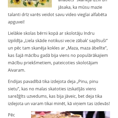
jāsaka, ka mūsu mazie
talanti drīz varēs veidot savu video vieglai alfabēta
apguvei!
Lielākie skolas bērni kopā ar skolotāju Indru
izpildīja „Liela skāde notikusi vecie zābak’ saplīsuši”
un pēc tam skanēja kokles ar „Maza, maza ābelīte”,
kas šajā mācību gadā bija viens no populārākajiem
mācību priekšmetiem, pateicoties skolotājam
Aivaram.
Endijas pavadībā tika izdejota deja „Pinu, pinu
sietu”, kas no malas skatoties izskatījās viens
sarežģīts uzvedums, kas bija jāveic, bet deja tika
izdejota un varam tikai minēt, kā viņiem tas izdevās!
Pēc