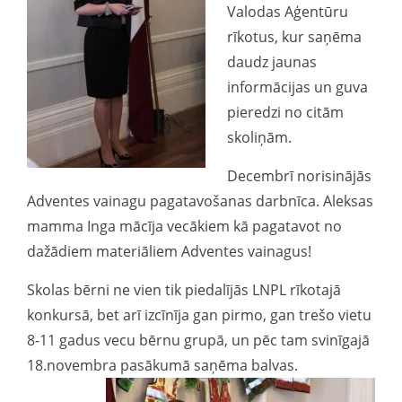
Valodas Aģentūru
rīkotus, kur saņēma
daudz jaunas
informācijas un guva
pieredzi no citām
skoliņām.
Decembrī norisinājās
Adventes vainagu pagatavošanas darbnīca. Aleksas
mamma Inga mācīja vecākiem kā pagatavot no
dažādiem materiāliem Adventes vainagus!
Skolas bērni ne vien tik piedalījās LNPL rīkotajā
konkursā, bet arī izcīnīja gan pirmo, gan trešo vietu
8-11 gadus vecu bērnu grupā, un pēc tam svinīgajā
18.novembra pasākumā saņēma balvas.