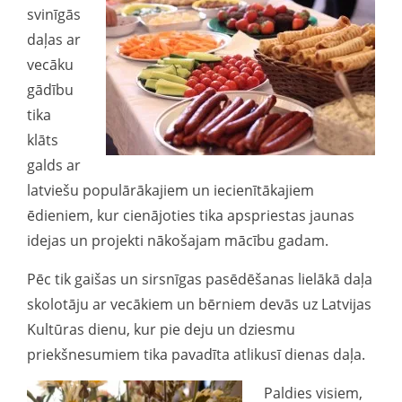
svinīgās
daļas ar
vecāku
gādību
tika
klāts
galds ar
latviešu populārākajiem un iecienītākajiem
ēdieniem, kur cienājoties tika apspriestas jaunas
idejas un projekti nākošajam mācību gadam.
Pēc tik gaišas un sirsnīgas pasēdēšanas lielākā daļa
skolotāju ar vecākiem un bērniem devās uz Latvijas
Kultūras dienu, kur pie deju un dziesmu
priekšnesumiem tika pavadīta atlikusī dienas daļa.
Paldies visiem,