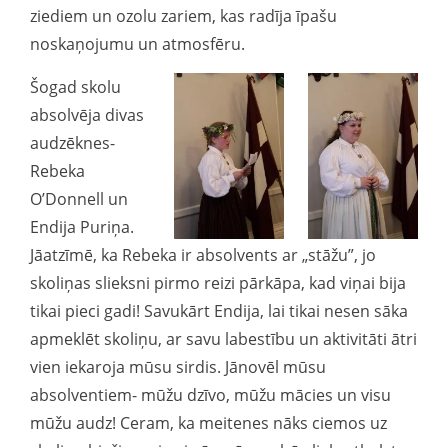
ziediem un ozolu zariem, kas radīja īpašu
noskaņojumu un atmosfēru.
Šogad skolu
absolvēja divas
audzēknes-
Rebeka
O’Donnell un
Endija Puriņa.
Jāatzīmē, ka Rebeka ir absolvents ar „stāžu”, jo
skoliņas slieksni pirmo reizi pārkāpa, kad viņai bija
tikai pieci gadi! Savukārt Endija, lai tikai nesen sāka
apmeklēt skoliņu, ar savu labestību un aktivitāti ātri
vien iekaroja mūsu sirdis. Jānovēl mūsu
absolventiem- mūžu dzīvo, mūžu mācies un visu
mūžu audz! Ceram, ka meitenes nāks ciemos uz