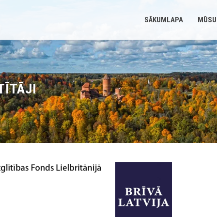
SĀKUMLAPA
MŪSU
TĪTĀJI