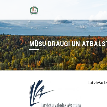
Skip
to
content
MŪSU DRAUGI UN ATBALS