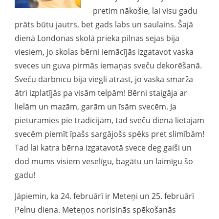
pretim nākošie, lai visu gadu
prāts būtu jautrs, bet gads labs un saulains. Šajā
dienā Londonas skolā prieka pilnas sejas bija
viesiem, jo skolas bērni iemācījās izgatavot vaska
sveces un guva pirmās iemaņas sveču dekorēšanā.
Sveču darbnīcu bija viegli atrast, jo vaska smarža
ātri izplatījās pa visām telpām! Bērni staigāja ar
lielām un mazām, garām un īsām svecēm. Ja
pieturamies pie tradīcijām, tad sveču dienā lietajam
svecēm piemīt īpašs sargājošs spēks pret slimībām!
Tad lai katra bērna izgatavotā svece deg gaiši un
dod mums visiem veselīgu, bagātu un laimīgu šo
gadu!
Jāpiemin, ka 24. februārī ir Meteņi un 25. februārī
Pelnu diena. Meteņos norisinās spēkošanās