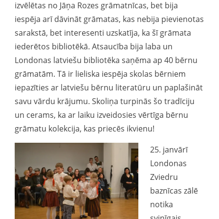
izvēlētas no Jāņa Rozes grāmatnīcas, bet bija
iespēja arī dāvināt grāmatas, kas nebija pievienotas
sarakstā, bet interesenti uzskatīja, ka šī grāmata
iederētos bibliotēkā. Atsaucība bija laba un
Londonas latviešu bibliotēka saņēma ap 40 bērnu
grāmatām. Tā ir lieliska iespēja skolas bērniem
iepazīties ar latviešu bērnu literatūru un paplašināt
savu vārdu krājumu. Skoliņa turpinās šo tradīciju
un cerams, ka ar laiku izveidosies vērtīga bērnu
grāmatu kolekcija, kas priecēs ikvienu!
25. janvārī
Londonas
Zviedru
baznīcas zālē
notika
svinīgais