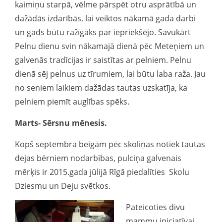
kaimiņu starpā, vēlme pārspēt otru asprātībā un
dažādās izdarībās, lai veiktos nākamā gada darbi
un gads būtu ražīgāks par iepriekšējo. Savukārt
Pelnu dienu svin nākamajā dienā pēc Meteņiem un
galvenās tradīcijas ir saistītas ar pelniem. Pelnu
dienā sēj pelnus uz tīrumiem, lai būtu laba raža. Jau
no seniem laikiem dažādas tautas uzskatīja, ka
pelniem piemīt auglības spēks.
Marts- Sērsnu mēnesis.
Kopš septembra beigām pēc skoliņas notiek tautas
dejas bērniem nodarbības, pulciņa galvenais
mērķis ir 2015.gada jūlijā Rīgā piedalīties Skolu
Dziesmu un Deju svētkos.
Pateicoties divu
mammu iniciatīvai