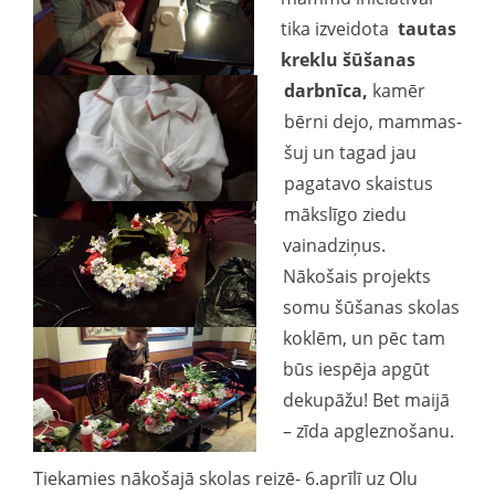
tika izveidota
tautas
kreklu šūšanas
darbnīca,
kamēr
bērni dejo, mammas-
šuj un tagad jau
pagatavo skaistus
mākslīgo ziedu
vainadziņus.
Nākošais projekts
somu šūšanas skolas
koklēm, un pēc tam
būs iespēja apgūt
dekupāžu! Bet maijā
– zīda apgleznošanu.
Tiekamies nākošajā skolas reizē- 6.aprīlī uz Olu