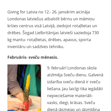
Giving for Latvia no 12.- 26. janvārim aicināja
Londonas latviešus atbalstīt bērnu un māmiņu
krīzes centrus visā Latvijā, ziedojot rotaļlietas un
drēbes. Šogad Lielbritānijas latvieši saziedoja 730
kg mantu- rotaļlietas, drēbes, apavus, sporta
inventāru un sadzīves tehniku.
Februāris- sveču mēnesis.
9. februārī Londonas skola
atzīmēja Sveču dienu. Galvenā
izdarība sveču dienā ir sveču
liešana. Jau laicīgi tika iegādāti
nepieciešamie materiāli-
vasks, diegi, krāsas. Sveču
dienā jāsmejas un jāsmīdina