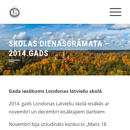
Skip
to
content
SKOLAS DIENASGRĀMATA –
2014.GADS
Gada iesākums Londonas latviešu skolā
2014. gads Londonas Latviešu skolā iesākās ar
novembrī un decembrī iesāktajiem darbiem:
Novembrī bija izsludināts konkurss „Mans 18.