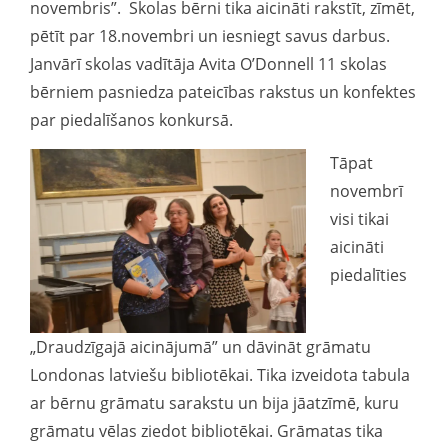
novembris”. Skolas bērni tika aicināti rakstīt, zīmēt,
pētīt par 18.novembri un iesniegt savus darbus.
Janvārī skolas vadītāja Avita O’Donnell 11 skolas
bērniem pasniedza pateicības rakstus un konfektes
par piedalīšanos konkursā.
Tāpat
novembrī
visi tikai
aicināti
piedalīties
„Draudzīgajā aicinājumā” un dāvināt grāmatu
Londonas latviešu bibliotēkai. Tika izveidota tabula
ar bērnu grāmatu sarakstu un bija jāatzīmē, kuru
grāmatu vēlas ziedot bibliotēkai. Grāmatas tika