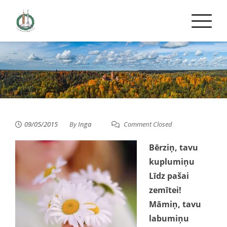
Skip
to
content
09/05/2015
By
Inga
Comment Closed
Bērziņ, tavu
kuplumiņu
Līdz pašai
zemītei!
Māmiņ, tavu
labumiņu