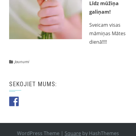
Līdz mūžiņa
galiņam!
Sveicam visas
māmiņas Mātes
dienā!!!!
Jaunumi
SEKOJIET MUMS:
WordPress Theme
|
Square
by HashThemes