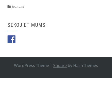
Jaunumi
SEKOJIET MUMS:
WordPress Theme
|
Square
by HashThemes