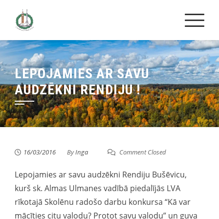
Skip
to
content
LEPOJAMIES AR SAVU
AUDZĒKNI RENDIJU !
16/03/2016
By
Inga
Comment Closed
Lepojamies ar savu audzēkni Rendiju Bušēvicu,
kurš sk. Almas Ulmanes vadībā piedalījās LVA
rīkotajā Skolēnu radošo darbu konkursa “Kā var
mācīties citu valodu? Protot savu valodu” un guva