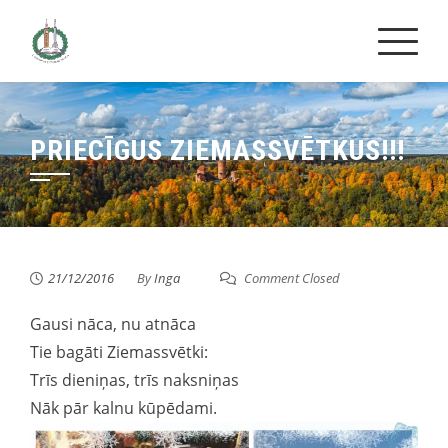
Skip
to
content
PRIECĪGUS ZIEMASSVĒTKUS!!!
21/12/2016
By
Inga
Comment Closed
Gausi nāca, nu atnāca
Tie bagāti Ziemassvētki:
Trīs dieniņas, trīs naksniņas
Nāk pār kalnu kūpēdami.