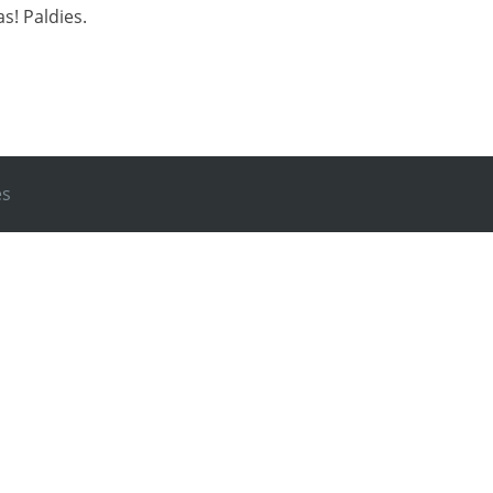
s! Paldies.
es