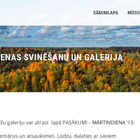
SĀKUMLAPA
MŪSU
ENAS SVINĒŠANU UN GALERIJA
lžu galeriju var atrast lapā PASĀKUMI –
MĀRTIŅDIENA ’13
.
mentārus un atsauksmes. Lūdzu, dalaties ar saviem