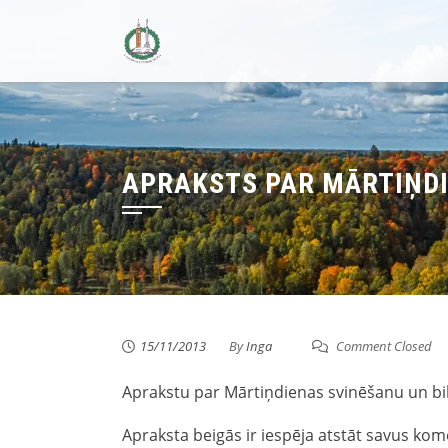
Skip
to
content
APRAKSTS PAR MĀRTIŅDI
15/11/2013
By
Inga
Comment Closed
Aprakstu par Mārtiņdienas svinēšanu un bi
Apraksta beigās ir iespēja atstāt savus ko