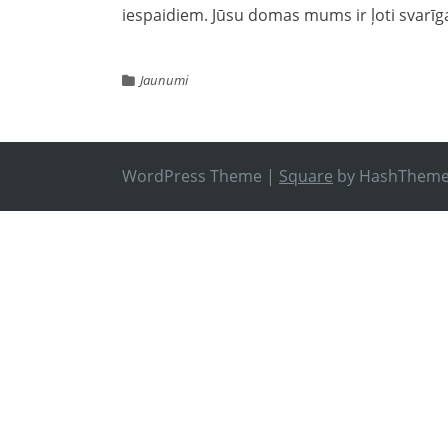
iespaidiem. Jūsu domas mums ir ļoti svarīga
Jaunumi
WordPress Theme
|
Square
by HashThem