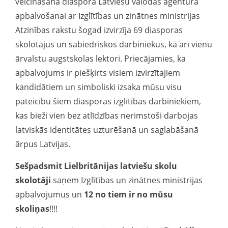
veicināšanā diasporā Latviešu valodas aģentūra
apbalvošanai ar Izglītības un zinātnes ministrijas
Atzinības rakstu šogad izvirzīja 69 diasporas
skolotājus un sabiedriskos darbiniekus, kā arī vienu
ārvalstu augstskolas lektori. Priecājamies, ka
apbalvojums ir piešķirts visiem izvirzītajiem
kandidātiem un simboliski izsaka mūsu visu
pateicību šiem diasporas izglītības darbiniekiem,
kas bieži vien bez atlīdzības nerimstoši darbojas
latviskās identitātes uzturēšanā un saglabāšanā
ārpus Latvijas.
Sešpadsmit Lielbritānijas latviešu skolu
skolotāji
saņem Izglītības un zinātnes ministrijas
apbalvojumus un
12 no tiem ir no mūsu
skoliņas
!!!!