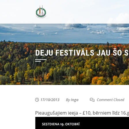
Skip
to
content
DEJU FESTIVĀLS JAU ŠO S
17/10/2013
By
Inga
Comment Closed
Pieaugušajiem ieeja – £10, bērniem līdz 16.g.