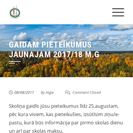
Skip
to
content
GAIDAM PIETEIKUMUS
JAUNAJAM 2017/18 M.G
08/08/2017
By
Inga
Comment Closed
Skoliņa gaidīs jūsu pieteikumus līdz 25.augustam,
pēc kura visiem, kas pieteikušies, izsūtīsim ziņu/e-
pastu, kurā būs informācija par pirmo skolas dienu
un arī par skolas maksu.