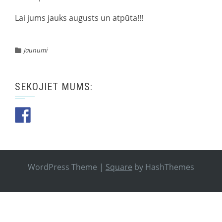
Lai jums jauks augusts un atpūta!!!
Jaunumi
SEKOJIET MUMS:
WordPress Theme
|
Square
by HashThemes