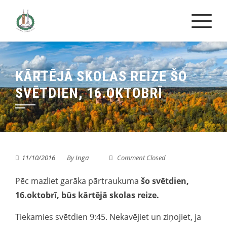
Skip
to
content
KĀRTĒJĀ SKOLAS REIZE ŠO
SVĒTDIEN, 16.OKTOBRĪ
11/10/2016
By
Inga
Comment Closed
Pēc mazliet garāka pārtraukuma
šo svētdien,
16.oktobrī, būs kārtējā skolas reize.
Tiekamies svētdien 9:45. Nekavējiet un ziņojiet, ja