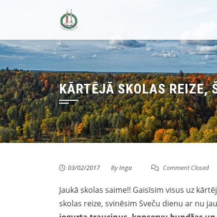
Skip
to
content
KĀRTĒJĀ SKOLAS REIZE, 
03/02/2017
By
Inga
Comment Closed
Jaukā skolas saime!! Gaisīsim visus uz kārtēj
skolas reize, svinēsim Sveču dienu ar nu j