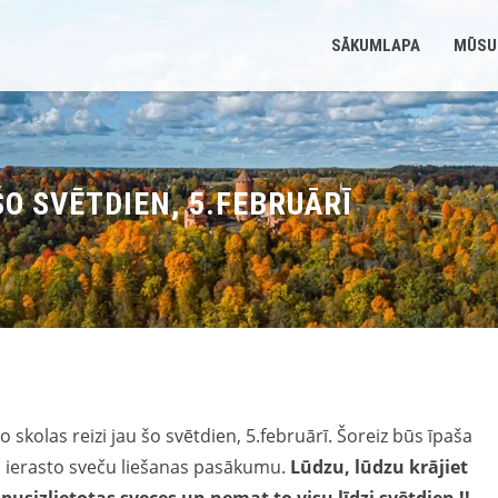
SĀKUMLAPA
MŪSU
ŠO SVĒTDIEN, 5.FEBRUĀRĪ
o skolas reizi jau šo svētdien, 5.februārī. Šoreiz būs īpaša
au ierasto sveču liešanas pasākumu.
Lūdzu, lūdzu krājiet