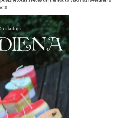
usizlietotas sveces un ņemat to visu līdzi svētdien !!
et!!