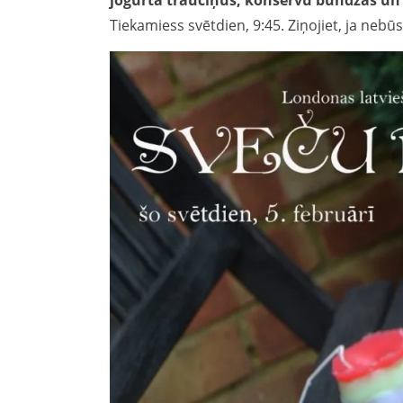
jogurta trauciņus, konservu bundžas un p
Tiekamiess svētdien, 9:45. Ziņojiet, ja nebūsi