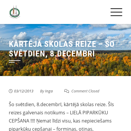
Skip
to
content
KĀRTĒJĀ SKOLAS REIZE – ŠO
SVĒTDIEN, 8.DECEMBRĪ
03/12/2013
By
Inga
Comment Closed
Šo svētdien, 8.decembrī, kārtējā skolas reize. Šīs
reizes galvenais notikums – LIELĀ PIPARKŪKU
CEPŠANA !!!! Ņemat līdzi visu, kas nepieciešams
piparkūku cepšanai – formiņas, otiņas,