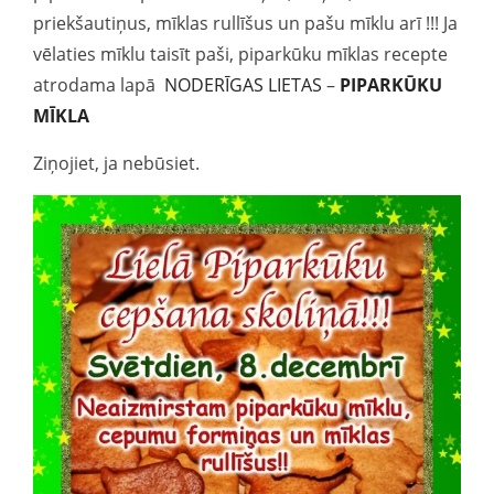
priekšautiņus, mīklas rullīšus un pašu mīklu arī !!! Ja
vēlaties mīklu taisīt paši, piparkūku mīklas recepte
atrodama lapā
NODERĪGAS LIETAS
–
PIPARKŪKU
MĪKLA
Ziņojiet, ja nebūsiet.