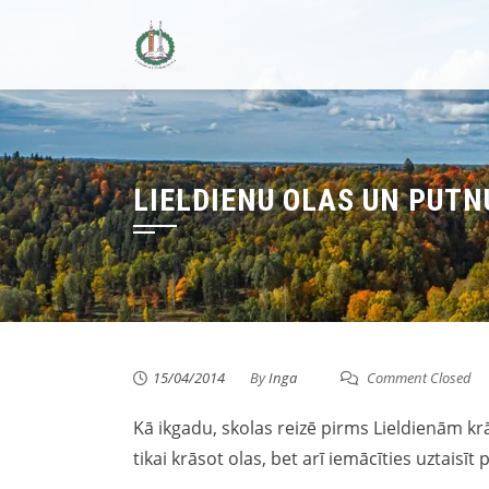
Skip
to
content
LIELDIENU OLAS UN PUTN
15/04/2014
By
Inga
Comment Closed
Kā ikgadu, skolas reizē pirms Lieldienām kr
tikai krāsot olas, bet arī iemācīties uztaisīt 