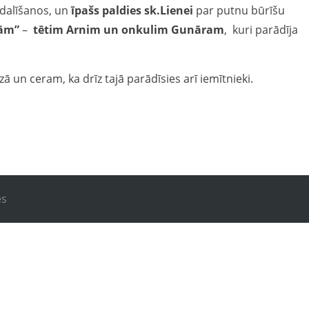
dalīšanos, un
īpašs paldies sk.Lienei
par putnu būrīšu
kām”
–
tētim Arnim un onkulim Gunāram
, kuri parādīja
 un ceram, ka drīz tajā parādīsies arī iemītnieki.
es