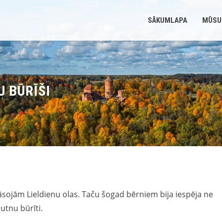
SĀKUMLAPA
MŪSU
U BŪRĪŠI
āsojām Lieldienu olas. Taču šogad bērniem bija iespēja ne
putnu būrīti.