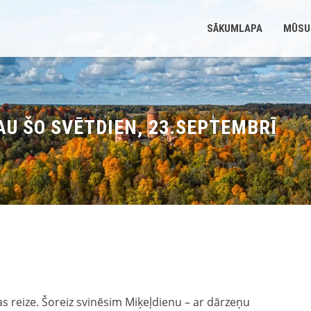
SĀKUMLAPA
MŪSU
U ŠO SVĒTDIEN, 23.SEPTEMBRĪ
as reize. Šoreiz svinēsim Miķeļdienu – ar dārzeņu