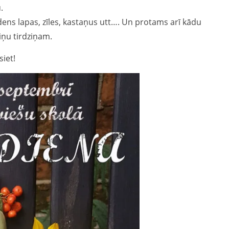
.
udens lapas, zīles, kastaņus utt…. Un protams arī kādu
iņu tirdziņam.
siet!