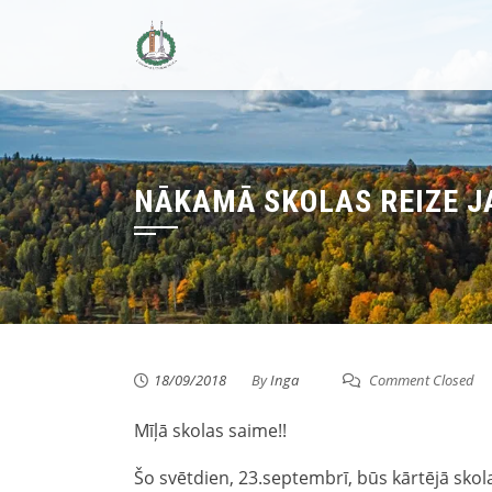
Skip
to
content
NĀKAMĀ SKOLAS REIZE JA
18/09/2018
By
Inga
Comment Closed
Mīļā skolas saime!!
Šo svētdien, 23.septembrī, būs kārtējā skol