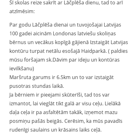
Šī skolas reize sakrīt ar Lāčplēša dienu, tad to arī
atzīmēsim:
Par godu Lāčplēša dienai un tuvojošajai Latvijas
100 gadei aicinām Londonas latviešu skoliņas
bērnus un vecākus kopīgā gājienā Izstaigāt Latvijas
kontūru turpat netālu esošajā Haidparkā. ( paldies
mūsu foršajam sk.Dāvim par ideju un kontūras
ievilkšanu)
Maršruta garums ir 6.5km un to var izstaigāt
pusotras stundas laikā.
Ja bērniem ir pieejami skūterīši, tad tos var
izmantot, lai vieglāt tikt galā ar visu ceļu. Lielākā
daļa ceļa ir pa asfaltētām takāk, izņemot mazu
posmiņu pašās beigās. Cerēsim, ka mūs pavadīs
rudenīgi saulains un krāsains laiks ceļā.