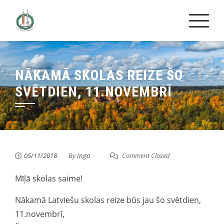
Skip
to
content
NĀKAMĀ SKOLAS REIZE ŠO
SVĒTDIEN, 11.NOVEMBRĪ
05/11/2018
By
Inga
Comment Closed
Mīļā skolas saime!
Nākamā Latviešu skolas reize būs jau šo svētdien,
11.novembrī,