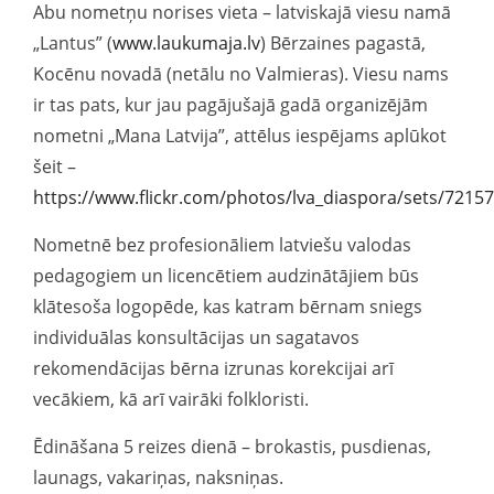
Abu nometņu norises vieta – latviskajā viesu namā
„Lantus” (
www.laukumaja.lv
) Bērzaines pagastā,
Kocēnu novadā (netālu no Valmieras). Viesu nams
ir tas pats, kur jau pagājušajā gadā organizējām
nometni „Mana Latvija”, attēlus iespējams aplūkot
šeit –
https://www.flickr.com/photos/lva_diaspora/sets/721
Nometnē bez profesionāliem latviešu valodas
pedagogiem un licencētiem audzinātājiem būs
klātesoša logopēde, kas katram bērnam sniegs
individuālas konsultācijas un sagatavos
rekomendācijas bērna izrunas korekcijai arī
vecākiem, kā arī vairāki folkloristi.
Ēdināšana 5 reizes dienā – brokastis, pusdienas,
launags, vakariņas, naksniņas.