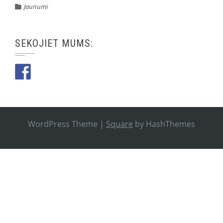
Jaunumi
SEKOJIET MUMS:
WordPress Theme
|
Square
by HashThemes