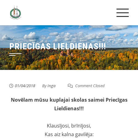
Skip
to
content
PRIECĪGAS LIELDIENAS!!!
01/04/2018
By
Inga
Comment Closed
Novēlam mūsu kuplajai skolas saimei Priecīgas
Lieldienas!!!
Klausījosi, brīnījosi,
Kas aiz kalna gavilēja: