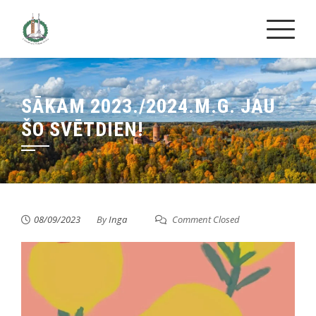
Skip
to
content
SĀKAM 2023./2024.M.G. JAU
ŠO SVĒTDIEN!
08/09/2023
By
Inga
Comment Closed