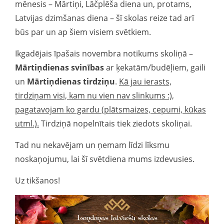
mēnesis – Mārtiņi, Lāčplēša diena un, protams,
Latvijas dzimšanas diena – šī skolas reize tad arī
būs par un ap šiem visiem svētkiem.
Ikgadējais īpašais novembra notikums skoliņā –
Mārtiņdienas svinības
ar ķekatām/budēļiem, gaili
un
Mārtiņdienas
tirdziņu
.
Kā jau ierasts,
tirdziņam visi, kam nu vien nav slinkums :),
pagatavojam ko gardu (plātsmaizes, cepumi, kūkas
utml.).
Tirdziņā nopelnītais tiek ziedots skoliņai.
Tad nu nekavējam un ņemam līdzi līksmu
noskaņojumu, lai šī svētdiena mums izdevusies.
Uz tikšanos!