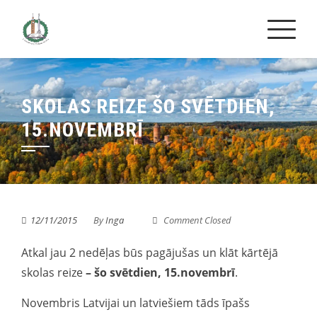
Skip
to
content
SKOLAS REIZE ŠO SVĒTDIEN,
15.NOVEMBRĪ
12/11/2015
By
Inga
Comment Closed
Atkal jau 2 nedēļas būs pagājušas un klāt kārtējā
skolas reize
– šo svētdien, 15.novembrī
.
Novembris Latvijai un latviešiem tāds īpašs