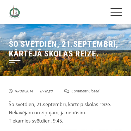
Skip
to
content
ŠO SVĒTDIEN, 21.SEPTEMBRĪ,
KĀRTĒJĀ SKOLAS REIZE.
16/09/2014
By
Inga
Comment Closed
Šo svētdien, 21.septembrī, kārtējā skolas reize.
Nekavējam un ziņojam, ja nebūsim.
Tiekamies svētdien, 9.45.