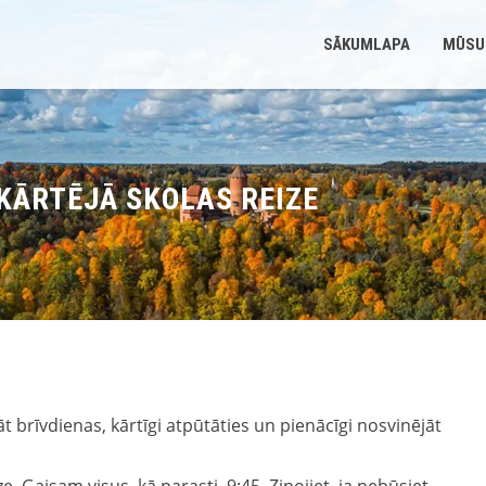
SĀKUMLAPA
MŪSU
 KĀRTĒJĀ SKOLAS REIZE
t brīvdienas, kārtīgi atpūtāties un pienācīgi nosvinējāt