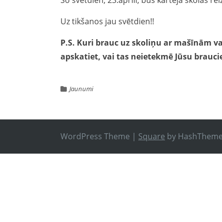
Šo svētdien, 23.aprīlī, būs kārtējā skolas rei
Uz tikšanos jau svētdien!!
P.S. Kuri brauc uz skoliņu ar mašīnām va
apskatiet, vai tas neietekmē Jūsu brauci
Jaunumi
WordPress Theme
|
Square
by HashThem