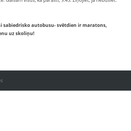
ze. Gaisam visus, kā parasti, 9:45. Ziņojiet, ja nebūsiet.
i sabiedrisko autobusu- svētdien ir maratons,
enu uz skoliņu!
es