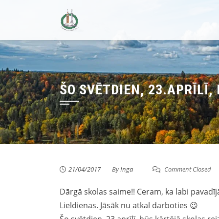
Skip
to
content
ŠO SVĒTDIEN, 23.APRĪLĪ,
21/04/2017
By
Inga
Comment Closed
Dārgā skolas saime!! Ceram, ka labi pavadījā
Lieldienas. Jāsāk nu atkal darboties 😉