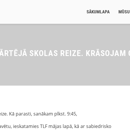
SĀKUMLAPA
MŪSU
KĀRTĒJĀ SKOLAS REIZE. KRĀSOJAM O
eize. Kā parasti, sanākam plkst. 9:45,
vētu, ieskatamies TLF mājas lapā, kā ar sabiedrisko