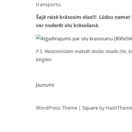
transportu.
Šajā reizē krāsosim olas!!! Lūdzu ņemat l
var noderēt olu krāsošanā.
P.S. Neaizmirstam maksāt skolas naudu (tie, ka
beigām.
Jaunumi
WordPress Theme
|
Square
by HashThem