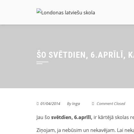
Skip
to
content
ŠO SVĒTDIEN, 6.APRĪLĪ, 
01/04/2014
By
Inga
Comment Closed
Jau šo
svētdien, 6.aprīlī,
ir kārtējā skolas r
Ziņojam, ja nebūsim un nekavējam. Lai neka