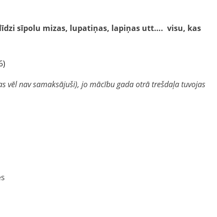
īdzi sīpolu mizas, lupatiņas, lapiņas utt…. visu, kas
s vēl nav samaksājuši), jo mācību gada otrā trešdaļa tuvojas
es