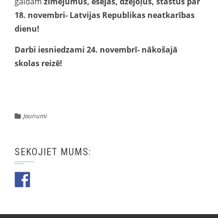
gaidām
zīmējumus, esejas, dzejoļus, stāstus par
18. novembri- Latvijas Republikas neatkarības
dienu!
Darbi iesniedzami 24. novembrī- nākošajā
skolas reizē!
Jaunumi
SEKOJIET MUMS: