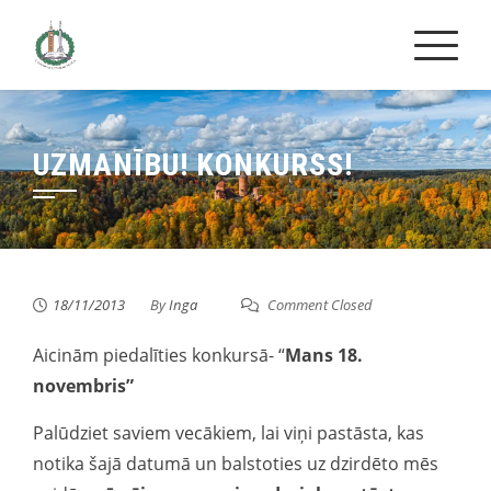
Skip
to
content
UZMANĪBU! KONKURSS!
18/11/2013
By
Inga
Comment Closed
Aicinām piedalīties konkursā- “
Mans 18.
novembris”
Palūdziet saviem vecākiem, lai viņi pastāsta, kas
notika šajā datumā un balstoties uz dzirdēto mēs