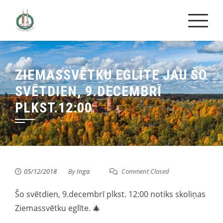
Skip
to
content
ZIEMASSVĒTKU EGLĪTE JAU ŠO
SVĒTDIEN, 9.DECEMBRĪ
PLKST.12:00
05/12/2018
By
Inga
Comment Closed
Šo svētdien, 9.decembrī plkst. 12:00 notiks skoliņas
Ziemassvētku eglīte.
🎄