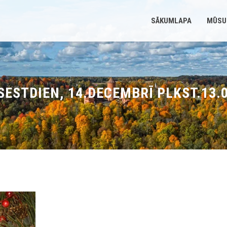
SĀKUMLAPA
MŪSU
SESTDIEN, 14.DECEMBRĪ PLKST.13.